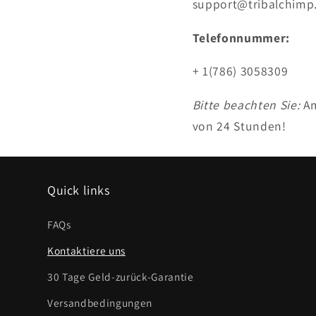
support@tribalchimp
Telefonnummer:
+ 1(786) 3058309
Bitte beachten Sie:
Am
von 24 Stunden!
Quick links
FAQs
Kontaktiere uns
30 Tage Geld-zurück-Garantie
Versandbedingungen