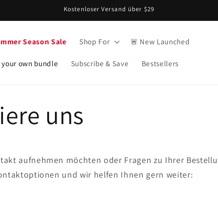
Kostenloser Versand über $29
ummer Season Sale
Shop For
🚨 New Launched
 your own bundle
Subscribe & Save
Bestsellers
iere uns
takt aufnehmen möchten oder Fragen zu Ihrer Bestellu
ontaktoptionen und wir helfen Ihnen gern weiter: