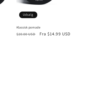
Udsalg
Klassisk pomade
Normalpris
Udsalgspris
Fra
$14.99 USD
$20.00 USD