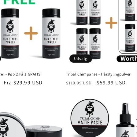
Udsalg
ver - Køb 2 Få 1 GRATIS
Tribal Chimpanse - Hårstylingpulver
is
Udsalgspris
Fra
$29.99 USD
Normalpris
Udsalgspris
$59.99 USD
$119.99 USD