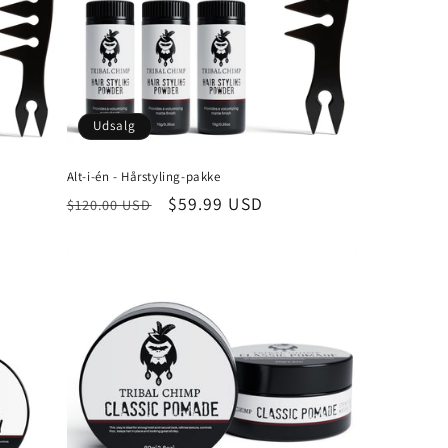
Γ
Udsalg
Alt-i-én - Hårstyling-pakke
Normalpris
Udsalgspris
$59.99 USD
$120.00 USD