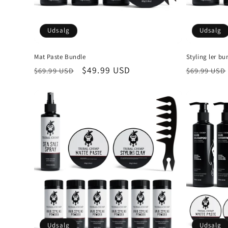
Udsalg
Udsalg
Mat Paste Bundle
Styling ler bu
Normalpris
Udsalgspris
$49.99 USD
Normalpr
$69.99 USD
$69.99 USD
Udsalg
Udsalg