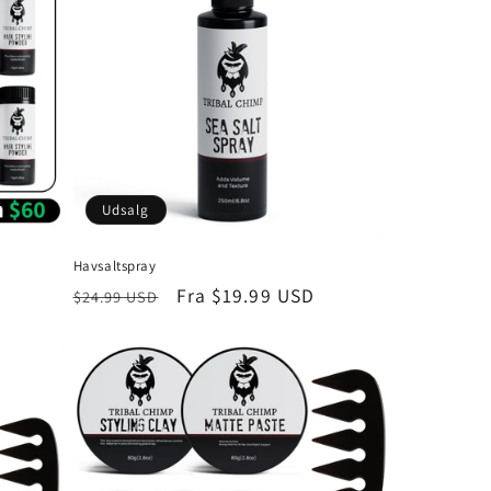
Udsalg
Havsaltspray
Normalpris
Udsalgspris
Fra
$19.99 USD
$24.99 USD