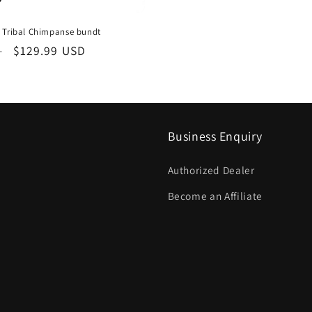
- Tribal Chimpanse bundt
is
Udsalgspris
$129.99 USD
D
Business Enquiry
Authorized Dealer
Become an Affiliate