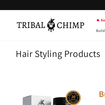
Gå til
indhold
🔥 S
Build
K
Hair Styling Products
o
l
l
e