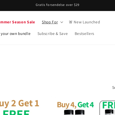
Gratis forsendelse over $29
ummer Season Sale
Shop For
🚨 New Launched
 your own bundle
Subscribe & Save
Bestsellers
S