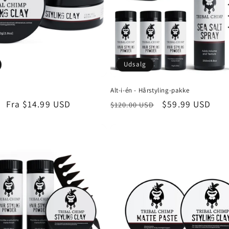
Udsalg
Alt-i-én - Hårstyling-pakke
is
Udsalgspris
Fra
$14.99 USD
Normalpris
Udsalgspris
$59.99 USD
$120.00 USD