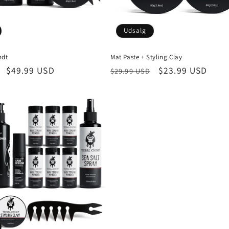
Udsalg
ndt
Mat Paste + Styling Clay
is
Udsalgspris
$49.99 USD
Normalpris
Udsalgspris
$23.99 USD
$29.99 USD