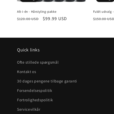
Alt-i-én - Hårstyling-pakke
Fuldt udvalg 
Normalpris
Udsalgspris
$99.99 USD
Normalpr
$120.00 USD
$150.00 US
Quick links
Ofte stillede spørgsmål
Kontakt os
30 dages pengene tilbage garanti
Forsendelsespolitik
Fortrolighedspolitik
Servicevilkår