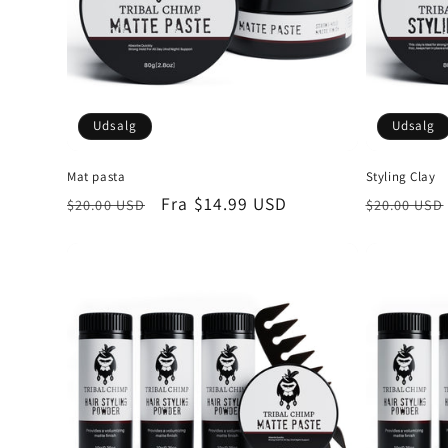
Udsalg
Udsalg
Mat pasta
Styling Clay
Normalpris
Udsalgspris
Fra
$14.99 USD
Normalpr
$20.00 USD
$20.00 USD