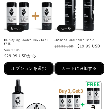
セール
セール
Hair Styling Powder - Buy 2 Get 1
Shampoo Conditioner Bundle
FREE
通
セ
$19.99 USD
$39.99 USD
通
セ
$44.99 USD
常
ー
常
$29.99 USD
ー
から
価
ル
価
ル
格
価
格
価
オプションを選択
カートに追加する
格
格