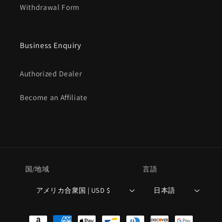
Withdrawal Form
Business Enquiry
Authorized Dealer
Become an Affiliate
国/地域
言語
アメリカ合衆国 | USD $
日本語
決