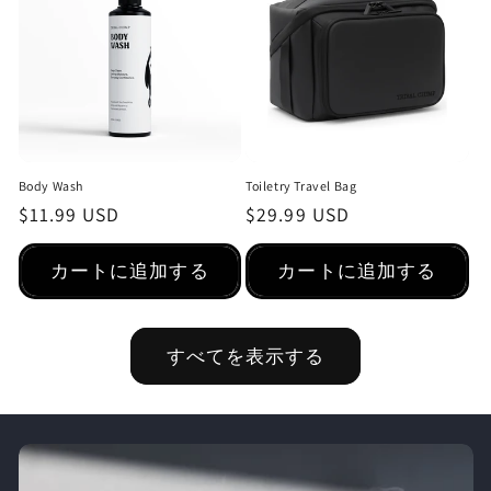
Body Wash
Toiletry Travel Bag
通
$11.99 USD
通
$29.99 USD
常
常
価
価
カートに追加する
カートに追加する
格
格
すべてを表示する