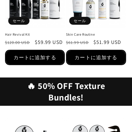
セール
セール
Hair Revival Kit
Skin Care Routine
通
セ
$59.99 USD
通
セ
$51.99 USD
$120.00 USD
$61.99 USD
常
ー
常
ー
価
ル
価
ル
カートに追加する
カートに追加する
格
価
格
価
格
格
🔥 50% OFF Texture
Bundles!