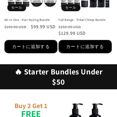
セール
セール
All-In-One - Hair Styling Bundle
Full Range - Tribal Chimp Bundle
通
セ
$99.99 USD
通
セ
$199.99 USD
$259.99 USD
常
ー
常
$129.99 USD
ー
価
ル
価
ル
格
価
格
価
カートに追加する
カートに追加する
格
格
🔥 Starter Bundles Under
$50