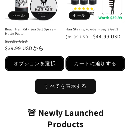
セール
セール
Beach Hair Kit - Sea Salt Spray +
Hair Styling Powder - Buy 3 Get 3
Matte Paste
通
セ
$44.99 USD
$89.99 USD
通
セ
$59.99 USD
常
ー
常
$39.99 USD
ー
から
価
ル
価
ル
格
価
格
価
オプションを選択
カートに追加する
格
格
すべてを表示する
🚨 Newly Launched
Products