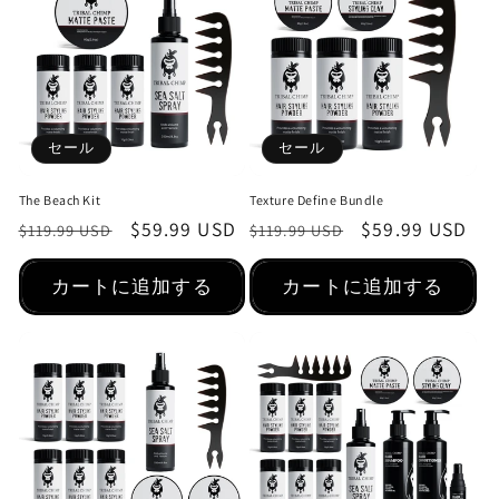
セール
セール
The Beach Kit
Texture Define Bundle
通
セ
$59.99 USD
通
セ
$59.99 USD
$119.99 USD
$119.99 USD
常
ー
常
ー
価
ル
価
ル
カートに追加する
カートに追加する
格
価
格
価
格
格