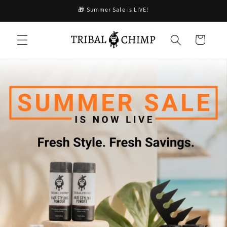
コンテ
🎁 Summer Sale is LIVE!
ンツに
進む
カ
ー
ト