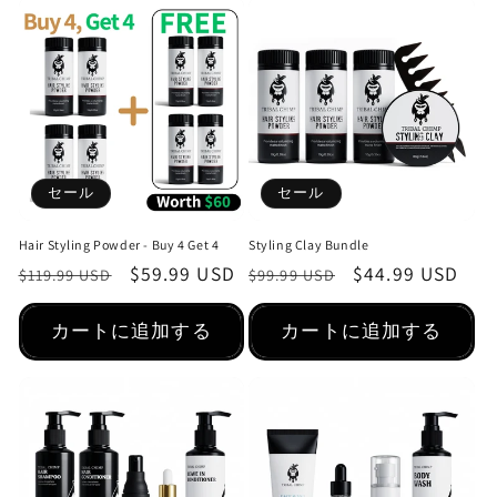
セール
セール
Hair Styling Powder - Buy 4 Get 4
Styling Clay Bundle
通
セ
$59.99 USD
通
セ
$44.99 USD
$119.99 USD
$99.99 USD
常
ー
常
ー
価
ル
価
ル
カートに追加する
カートに追加する
格
価
格
価
格
格