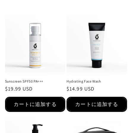
Sunscreen SPF50 PA+++
Hydrating Face Wash
通
$19.99 USD
通
$14.99 USD
常
常
価
価
カートに追加する
カートに追加する
格
格