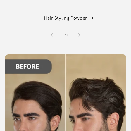
Hair Styling Powder
の
1
/
4