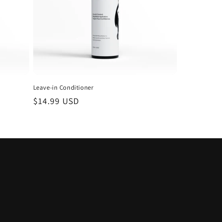
Γ
Leave-in Conditioner
Prix
$14.99 USD
habituel