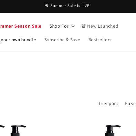
🎁 Summer Sale is LIVE!
ummer Season Sale
Shop For
🚨 New Launched
 your own bundle
Subscribe & Save
Bestsellers
Trier par :