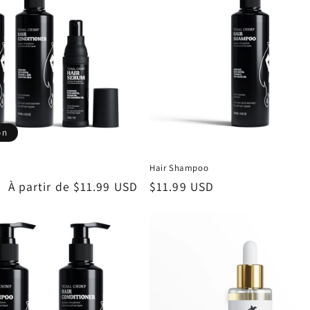
on
Hair Shampoo
Prix
À partir de
$11.99 USD
Prix
$11.99 USD
promotionnel
habituel