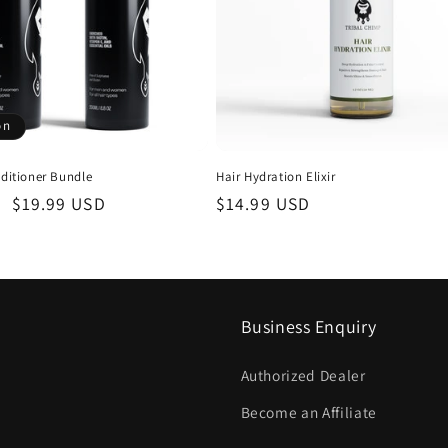
on
itioner Bundle
Hair Hydration Elixir
Prix
$19.99 USD
Prix
$14.99 USD
promotionnel
habituel
Business Enquiry
Authorized Dealer
Become an Affiliate